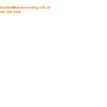
bautista@
kabaconsulting.com.do
809) 565-3446