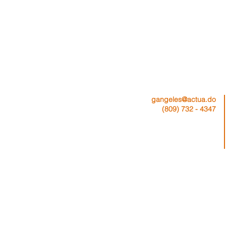
gangeles@actua.do
(809) 732 - 4347