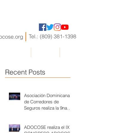
Tel.: (809) 381-1398
ocose.org
RIO ADOCOSE
Contactos
Más...
Recent Posts
Asociación Dominicana
de Corredores de
Seguros realiza la 9na
entrega de los Premios a
la Excelencia 2024
ADOCOSE realiza el IX