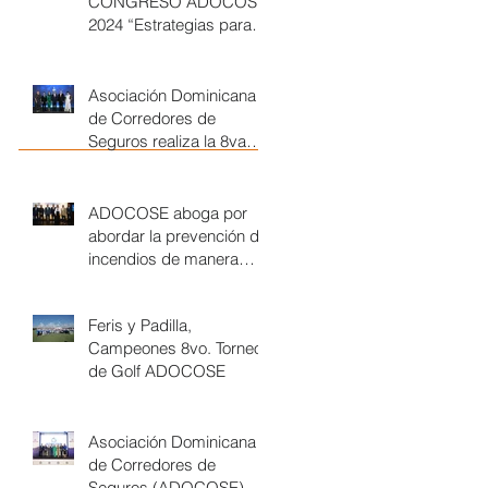
CONGRESO ADOCOSE
2024 “Estrategias para
un Futuro Seguro en un
Mundo Cambiante”
Asociación Dominicana
de Corredores de
Seguros realiza la 8va
entrega de los Premios a
la Excelencia 2023
ADOCOSE aboga por
abordar la prevención de
incendios de manera
integral, desde una
cultura de...
Feris y Padilla,
Campeones 8vo. Torneo
de Golf ADOCOSE
Asociación Dominicana
de Corredores de
Seguros (ADOCOSE),