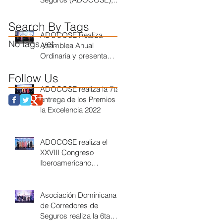
realiza conferencia sobre
Seguridad Social
Search By Tags
ADOCOSE Realiza
No tags yet.
Asamblea Anual
Ordinaria y presenta
nueva Junta Directiva
Follow Us
ADOCOSE realiza la 7ta
entrega de los Premios a
la Excelencia 2022
ADOCOSE realiza el
XXVIII Congreso
Iberoamericano
COPAPROSE 2022
República Dominicana
Asociación Dominicana
de Corredores de
Seguros realiza la 6ta