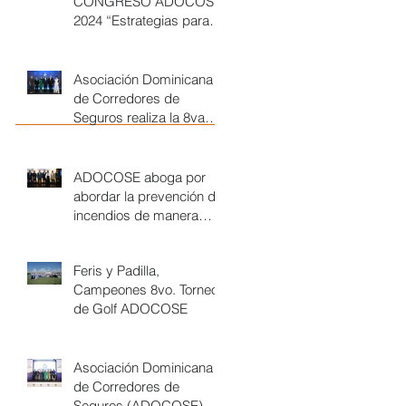
CONGRESO ADOCOSE
2024 “Estrategias para
un Futuro Seguro en un
Mundo Cambiante”
Asociación Dominicana
de Corredores de
Seguros realiza la 8va
entrega de los Premios a
la Excelencia 2023
ADOCOSE aboga por
abordar la prevención de
incendios de manera
integral, desde una
cultura de...
Feris y Padilla,
Campeones 8vo. Torneo
de Golf ADOCOSE
Asociación Dominicana
de Corredores de
Seguros (ADOCOSE),