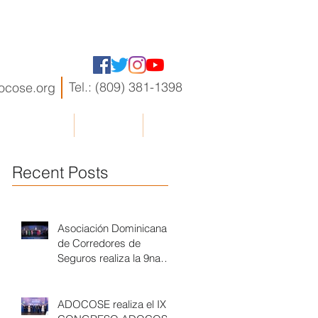
Tel.: (809) 381-1398
ocose.org
RIO ADOCOSE
Contactos
Más...
Recent Posts
Asociación Dominicana
de Corredores de
Seguros realiza la 9na
entrega de los Premios a
la Excelencia 2024
ADOCOSE realiza el IX