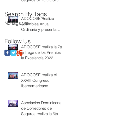
realiza conferencia sobre
Seguridad Social
Search By Tags
ADOCOSE Realiza
No tags yet.
Asamblea Anual
Ordinaria y presenta
nueva Junta Directiva
Follow Us
ADOCOSE realiza la 7ta
entrega de los Premios a
la Excelencia 2022
ADOCOSE realiza el
XXVIII Congreso
Iberoamericano
COPAPROSE 2022
República Dominicana
Asociación Dominicana
de Corredores de
Seguros realiza la 6ta