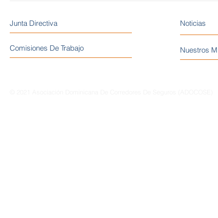
Junta Directiva
Noticias
Comisiones De Trabajo
Nuestros M
© 2021 Asociación Dominicana De Corredores De Seguros (ADOCOSE)